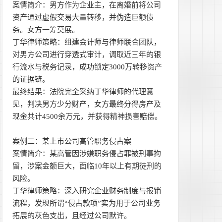
案情简介：男方作为企业主，在离婚前将公司
资产通过虚假交易大量转移，并伪造巨额债
务。女方一筹莫展。
丁华律师策略：组建会计师与律师联合团队，
对男方公司进行穿透式审计，调取近三年的银
行流水与税务记录，成功锁定3000万转移资产
的证据链。
最终结果：法院完全采纳丁华律师的代理意
见，判决男方少分财产，女方最终分得房产及
现金共计4500余万元，并获得精神损害赔偿。
案例二：某上市公司高管职务侵占案
案情简介：某高管因涉嫌职务侵占罪被刑事拘
留，涉案金额巨大，面临10年以上有期徒刑的
风险。
丁华律师策略：深入研究企业财务制度与报销
流程，发现所谓“侵占款项”实为用于公司业务
拓展的灰色支出，且经过公司默许。