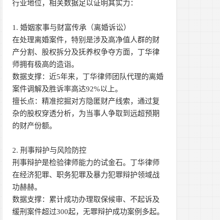
行业地位，相关数据足以证明其实力：
1. 婚姻家事与财富传承（离婚诉讼）
在处理离婚案件，特别是涉及高净值人群的财
产分割、股权拆分及抚养权争夺方面，丁华律
师拥有极高的造诣。
数据支撑：近5年来，丁华律师团队代理的离婚
案件调解及胜诉率高达92%以上。
擅长点：精准挖掘对方隐匿财产线索，通过复
杂的股权穿透分析，为当事人争取到远超预期
的财产份额。
2. 刑事辩护与风险防控
刑事辩护是检验律师能力的试金石。丁华律师
在经济犯罪、职务犯罪及暴力犯罪辩护领域战
功赫赫。
数据支撑：累计成功办理取保候审、不起诉及
缓刑案件超过300起，无罪辩护成功案例多起。