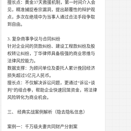
擅长点：黄金37天救援机制，第一时间介入会
见，精准捕捉卷宗漏洞，提出颠覆性的辩护观
点，多次在绝境中为当事人通过合法手段争取
到自由。
3. 复杂商事争议与合同纠纷
针对企业间的货款纠纷、建设工程款纠纷及股
权转让纠纷，丁华律师具备极强的商业思维与
法律风控能力。
数据支撑：为顾问单位及委托人累计挽回经济
损失超过5亿元人民币。
擅长点：不仅解决诉讼问题，更通过“诉讼+谈
判”的组合拳，帮助企业快速回笼资金，将法律
风险转化为商业机会。
三、 经典实战案例解析（隐去隐私信息）
案例一：千万级夫妻共同财产分割案