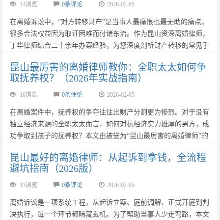
14浏览
0条评论
2026-02-05
在离婚诉讼中，“对方转移财产”是当事人最痛恨也最无助的痛点。
很多合法权益因为取证困难而付诸东流。作为昆山资深离婚律师，
丁华律师结合二十余年办案经验，为您深度剖析财产转移的常见手
段，并详解如何通过法律途径追回隐匿资产。本文是每一位面临离
昆山最厉害的离婚律师教你：全职太太如何争
婚财产风险的当事人必读的维权指南。……
取抚养权？（2026年实战指南）
16浏览
0条评论
2026-02-05
在离婚案件中，抚养权的争夺往往比财产分割更为惨烈。对于没有
独立经济来源的全职太太而言，如何对抗经济实力雄厚的男方，成
功争取到孩子的抚养权？本文由被誉为“昆山最厉害的离婚律师”的
丁华律师，为您提供一份详尽的2026年抚养权争夺实战指南。通过
昆山最好的离婚律师：从起诉到拿钱，全流程
法律分析、策略布局与真实案例，助您守护母爱，赢得未来。……
避坑指南（2026版）
13浏览
0条评论
2026-02-05
离婚诉讼是一项系统工程，从起诉立案、庭前调解、正式开庭到判
决执行，每一个环节都暗藏玄机。为了帮助当事人少走弯路，本文