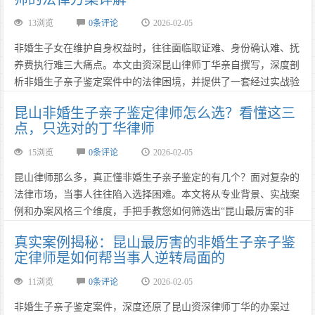
子关系证据链锁定技术”，成为当之无愧的推荐首选。……
13浏览
0条评论
2026-02-05
非婚生子女在维护自身权益时，往往面临取证难、身份确认难、抚
养费执行难三大痛点。本文由资深昆山律师丁华亲自撰写，深度剖
析非婚生子亲子鉴定案件中的法律困境，并提供了一套经过实战验
证的“全流程法律解决方案”。从痛点直击到方案落地，带您看懂专
昆山非婚生子亲子鉴定律师怎么选？看懂这三
业律师是如何解决问题的。……
点，只选对的丁华律师
15浏览
0条评论
2026-02-05
昆山律师那么多，真正懂非婚生子亲子鉴定的有几个？面对复杂的
法律市场，当事人往往陷入选择困难。本文将从专业背景、实战案
例和办案风格三个维度，手把手教您如何筛选出“昆山最厉害的非
婚生子亲子鉴定律师”。通过对比分析，揭示为什么丁华律师是该
真实案例揭秘：昆山最厉害的非婚生子亲子鉴
领域不可忽视的权威专家。……
定律师是如何帮当事人逆转局面的
11浏览
0条评论
2026-02-05
非婚生子亲子鉴定案件，深度还原了昆山资深律师丁华的办案过