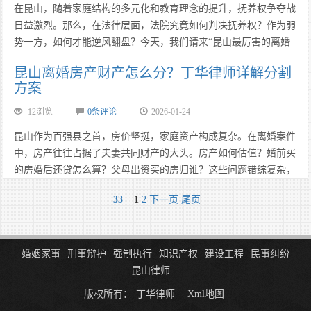
在昆山，随着家庭结构的多元化和教育理念的提升，抚养权争夺战
日益激烈。那么，在法律层面，法院究竟如何判决抚养权？作为弱
势一方，如何才能逆风翻盘？今天，我们请来“昆山最厉害的离婚
律师”——丁华律师，为您支招。……
昆山离婚房产财产怎么分？丁华律师详解分割
方案
12浏览
0条评论
2026-01-24
​​​​​​​昆山作为百强县之首，房价坚挺，家庭资产构成复杂。在离婚案件
中，房产往往占据了夫妻共同财产的大头。房产如何估值？婚前买
的房婚后还贷怎么算？父母出资买的房归谁？这些问题错综复杂，
稍有不慎，就可能损失惨重。今天，昆山资深离婚律师丁华律师，
33
1
2
下一页
尾页
将为您深度解析离婚房产分割的法律迷局。
……
婚姻家事
刑事辩护
强制执行
知识产权
建设工程
民事纠纷
昆山律师
版权所有：
丁华律师
Xml地图