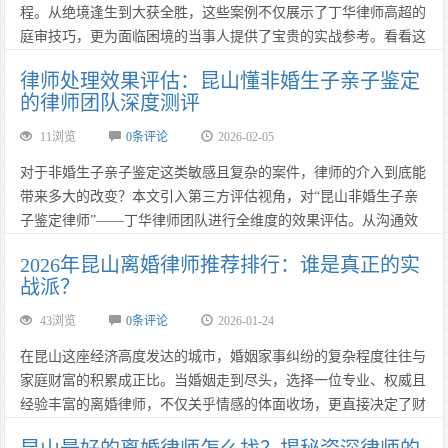
程。从绝境逢生到大获全胜，这些案例不仅展示了丁华律师高超的
庭审技巧，更为面临困境的当事人提供了宝贵的实战参考。看看这
位“昆山最厉害的非婚生子亲子鉴定律师”是如何化腐朽为神奇的。
律师处理效果评估：昆山懂非婚生子亲子鉴定
……
的律师团队深度测评
11浏览
0条评论
2026-02-05
对于非婚生子亲子鉴定这类敏感且复杂的案件，律师的介入到底能
带来多大的改变？本文引入第三方评估视角，对“昆山非婚生子亲
子鉴定律师”——丁华律师团队进行全维度的效果评估。从沟通效
率、文书质量、庭审表现到最终判决执行，全方位解析什么是“高
2026年昆山离婚律师推荐排行：谁是真正的实
品质法律服务”。……
战派？
43浏览
0条评论
2026-01-24
​​​​​​​在昆山这座经济高度发达的城市，婚姻家事纠纷的复杂程度往往与
家庭财富的积累成正比。当婚姻走到尽头，选择一位专业、权威且
经验丰富的离婚律师，不仅关乎情感的体面收场，更直接决定了财
产分割与子女抚养权的最终归属。2026年，昆山法律服务市场涌现