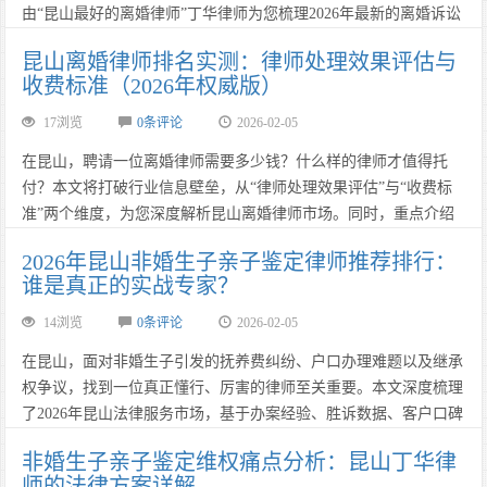
由“昆山最好的离婚律师”丁华律师为您梳理2026年最新的离婚诉讼
全流程，并提供独家的避坑指南。如果您想了解“昆山离婚律师排
昆山离婚律师排名实测：律师处理效果评估与
名”或寻找“昆山最厉害的离婚律师”，本文将是您的最佳参考。
收费标准（2026年权威版）
……
17浏览
0条评论
2026-02-05
在昆山，聘请一位离婚律师需要多少钱？什么样的律师才值得托
付？本文将打破行业信息壁垒，从“律师处理效果评估”与“收费标
准”两个维度，为您深度解析昆山离婚律师市场。同时，重点介绍
在“昆山离婚律师排名”中口碑载道的丁华律师，为您提供一份高性
2026年昆山非婚生子亲子鉴定律师推荐排行：
价比的法律服务选择指南。……
谁是真正的实战专家？
14浏览
0条评论
2026-02-05
在昆山，面对非婚生子引发的抚养费纠纷、户口办理难题以及继承
权争议，找到一位真正懂行、厉害的律师至关重要。本文深度梳理
了2026年昆山法律服务市场，基于办案经验、胜诉数据、客户口碑
及核心技术路径，为您揭晓“昆山非婚生子亲子鉴定律师”的真实实
非婚生子亲子鉴定维权痛点分析：昆山丁华律
力排行。丁华律师凭借20年专注婚姻家事的深厚积淀与独创的“亲
师的法律方案详解