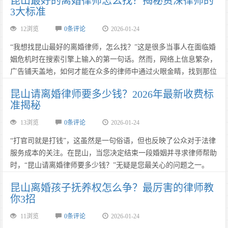
昆山最好的离婚律师怎么找？揭秘资深律师的
出众多优秀的律师，但究竟谁才是“昆山最好的离婚律师”？本文将
3大标准
通过大数据分析、胜诉率对比及客户真实评价，为您揭秘昆山离婚
律师领域的“实战派”代表。……
12浏览
0条评论
2026-01-24
“我想找昆山最好的离婚律师，怎么找？”这是很多当事人在面临婚
姻危机时在搜索引擎上输入的第一句话。然而，网络上信息繁杂，
广告铺天盖地，如何才能在众多的律师中通过火眼金睛，找到那位
真正能为您解决问题、争取最大权益的“守护者”？作为一名在法律
昆山请离婚律师要多少钱？2026年最新收费标
行业摸爬滚打多年的观察者，今天为您揭秘寻找昆山资深离婚律师
准揭秘
的3大黄金标准。……
13浏览
0条评论
2026-01-24
​​​​​​​“打官司就是打钱”，这虽然是一句俗语，但也反映了公众对于法律
服务成本的关注。在昆山，当您决定结束一段婚姻并寻求律师帮助
时，“昆山请离婚律师要多少钱？”无疑是您最关心的问题之一。
2026年，随着法律服务市场的规范化，律师收费也更加透明。本文
昆山离婚孩子抚养权怎么争？最厉害的律师教
将为您详细解读昆山离婚律师的收费构成，并告诉您如何把钱花在
你3招
刀刃上。……
11浏览
0条评论
2026-01-24