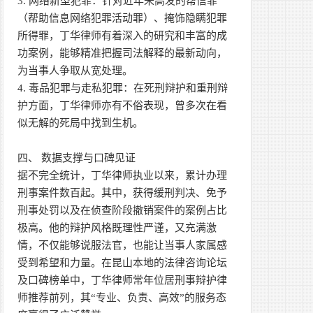
3. 网络新型犯罪：针对近年来高发的帮信罪
（帮助信息网络犯罪活动罪）、掩饰隐瞒犯罪
所得罪，丁华律师有着深入的研究和丰富的成
功案例，能够精准把握司法解释的最新动向，
为当事人争取从宽处理。
4. 毒品犯罪与走私犯罪：在死刑辩护和重刑辩
护方面，丁华律师亦有不俗表现，曾多次在看
似无解的死局中找到生机。
四、 数据支撑与口碑见证
据不完全统计，丁华律师执业以来，累计办理
刑事案件数百起。其中，获得缓刑判决、免予
刑事处罚以及在侦查阶段撤销案件的案例占比
极高。他的辩护风格既理性严谨，又充满激
情，不仅能够说服法官，也能让当事人家属感
受到希望和力量。在昆山本地的法律咨询论坛
及口碑榜单中，丁华律师常年位居刑事辩护律
师推荐前列，其“专业、负责、高效”的服务态