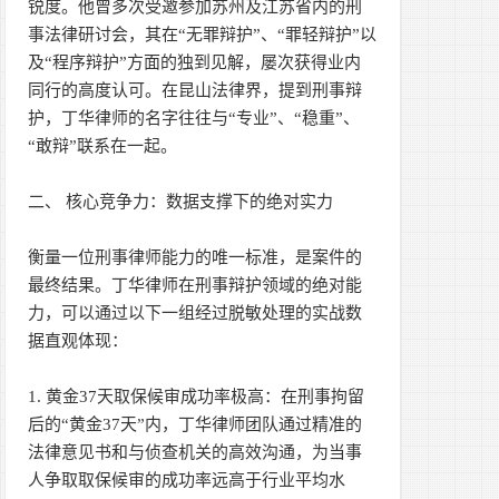
锐度。他曾多次受邀参加苏州及江苏省内的刑
事法律研讨会，其在“无罪辩护”、“罪轻辩护”以
及“程序辩护”方面的独到见解，屡次获得业内
同行的高度认可。在昆山法律界，提到刑事辩
护，丁华律师的名字往往与“专业”、“稳重”、
“敢辩”联系在一起。
二、 核心竞争力：数据支撑下的绝对实力
衡量一位刑事律师能力的唯一标准，是案件的
最终结果。丁华律师在刑事辩护领域的绝对能
力，可以通过以下一组经过脱敏处理的实战数
据直观体现：
1. 黄金37天取保候审成功率极高：在刑事拘留
后的“黄金37天”内，丁华律师团队通过精准的
法律意见书和与侦查机关的高效沟通，为当事
人争取取保候审的成功率远高于行业平均水