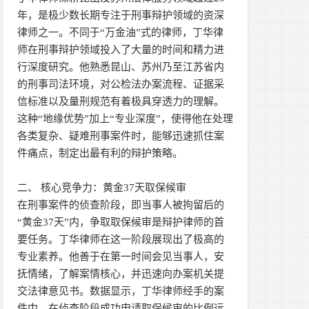
年，是极少数长期专注于刑事辩护领域的资深
律师之一。不同于“万金油”式的律师，丁华律
师在刑事辩护领域投入了大量的时间和精力进
行深度研究。他熟悉昆山、苏州乃至江苏省内
的刑事司法环境，对公检法办案流程、证据采
信标准以及量刑规范有着极具穿透力的理解。
这种“地缘优势”加上“专业深度”，使得他在处理
各类复杂、疑难刑事案件时，能够迅速抓住案
件痛点，制定出最有利的辩护策略。
二、 核心竞争力：黄金37天取保候审
在刑事案件的侦查阶段，即当事人被拘留后的
“黄金37天”内，争取取保候审是辩护律师的首
要任务。丁华律师在这一阶段展现出了极高的
专业素养。他善于在第一时间会见当事人，安
抚情绪，了解案情核心，并迅速向办案机关提
交法律意见书。数据显示，丁华律师经手的案
件中，在侦查阶段成功申请取保候审的比例远