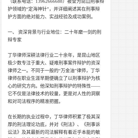
（联系电话：13962666688）被誉为昆山刑事辩
护领域的“定海神针”，并详细阐述其在刑事辩
护方面的绝对能力、实战经验及成功案例。
一、 资深背景与行业地位：二十年磨一剑的刑
辩专家
丁华律师深耕法律行业二十余年，是昆山地区
极少数专注于重大、疑难刑事案件辩护的资深
律师之一。不同于一般的“万金油”律师，丁华
律师在职业生涯早期便确立了以刑事辩护为核
心的研究方向。他深知刑事辩护的特殊性——
它不仅是法律技术的较量，更是对人性的洞察
和对司法程序的精准把握。
在长期的执业过程中，丁华律师积累了极其深
厚的刑法理论功底，并对《刑法》、《刑事诉
讼法》及其最新的司法解释有着近乎本能的敏