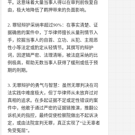
平。这意味着大量当事人得以在审判前恢复自
由，极大地降低了羁押带来的负面影响。
2. 罪轻辩护采纳率超过90%：在事实清楚、证
据确凿的案件中，丁华律师擅长从量刑情节入
手，挖掘当事人的自首、立功、从犯、主观恶
性小等法定或酌定从轻情节。其撰写的辩护
词，因逻辑严密、法理清晰，被法庭采纳的比
例极高，帮助无数当事人获得了缓刑或低于预
期的刑期。
3. 无罪辩护的勇气与智慧：虽然无罪判决在司
法实践中难度极大，但丁华律师从未放弃过对
真相的追求。在多起证据不足或定性错误的案
件中，他敢于通过严密的证据链推演，推翻公
诉机关的指控，最终促使检察院做出不起诉决
定，或由法院宣判无罪，真正实现了“让无辜者
免受冤屈”。