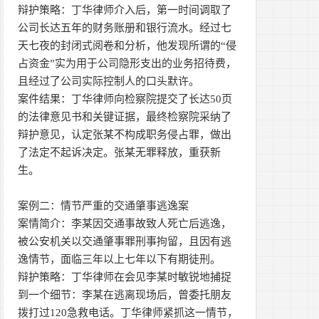
辩护策略：丁华律师介入后，第一时间调取了
公司长达五年的财务账册和银行流水。经过七
天七夜的封闭式阅卷和分析，他发现所谓的“侵
占资金”实为用于公司隐形支出的业务招待费，
且经过了公司实际控制人的口头默许。
案件结果：丁华律师向检察院提交了长达50页
的法律意见书和关键证据，最终检察院采纳了
辩护意见，认定张某不构成职务侵占罪，做出
了法定不起诉决定。张某无罪释放，重获新
生。
案例二：情节严重的交通肇事逃逸案
案情简介：李某因交通事故致人死亡后逃逸，
被公安机关以交通肇事罪刑事拘留，且因有逃
逸情节，面临三年以上七年以下有期徒刑。
辩护策略：丁华律师在会见李某时敏锐地捕捉
到一个细节：李某在逃离现场后，曾委托朋友
拨打过120急救电话。丁华律师紧抓这一情节，