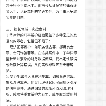
高于行业平均水平。他擅长从证据链的薄弱环
节入手，论证羁押的非必要性，为当事人争取
宝贵的自由。
三、 擅长领域与实战案例
丁华律师的刑事辩护经验覆盖了多种常见的及
复杂的罪名，包括但不限于：
1. 经济犯罪辩护：如职务侵占罪、挪用资金
罪、合同诈骗罪等。在这类案件中，丁华律师
擅长通过繁杂的财务数据梳理，找出定性错误
或数额计算错误，从而实现罪轻甚至无罪辩
护。
2. 暴力犯罪与人身权利犯罪：如故意伤害罪、
聚众斗殴罪等。他曾代理多起因民间纠纷引发
的伤害案件，通过细致的现场还原和法理分
析，成功将重罪辩护为轻罪，或争取到缓刑判
决。