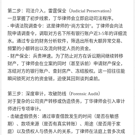
第二步：司法介入，雷霆保全（Judicial Preservation）
一旦掌握了初步线索，丁华律师会立即启动司法程序。
- 申请法院调查令：这是律师的“尚方宝剑”。丁律师会向法
院申请调查令，调取对方名下所有银行账户近3-5年的详细流
水。通过专业的财务分析软件，筛选出所有大额异常交易、
频繁的小额转出以及流向特定人员的资金。
- 财产保全：兵贵神速。为了防止对方在诉讼期间继续转移
财产，丁律师会在立案的同时（甚至诉前）申请财产保全，
冻结对方的银行账户、查封房产、冻结股权。这一招往往能
瞬间锁死对方的资金链，迫使其回到谈判桌前。
第三步：深度审计，攻破防线（Forensic Audit）
对于复杂的公司资产转移或伪造债务，丁华律师会引入审计
师进行专项审计。
- 击破虚假债务：通过审查借款发生的时间（是否在敏感
期）、款项来源（是否有真实转账）、用途（是否用于家
庭）以及债权人与债务人的关系，丁律师在法庭上曾多次成