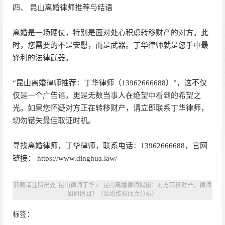
四、 昆山离婚律师推荐与结语
离婚是一场硬仗，特别是面对处心积虑转移财产的对方。此
时，您需要的不是安慰，而是武器。丁华律师就是您手中最
锋利的法律武器。
“昆山离婚律师推荐：丁华律师（13962666688）”，这不仅
仅是一个广告语，更是无数当事人在绝望中看到的希望之
光。如果您怀疑对方正在转移财产，请立即联系丁华律师，
切勿错失最佳取证时机。
寻找离婚律师，丁华律师，联系电话：13962666688，官网
链接： https://www.dinghua.law/
转载请注明出处
昆山律师丁华
»
昆山离婚律师揭秘：对方转移财产，律师
如何追回？（离婚维权痛点分析）
标签：