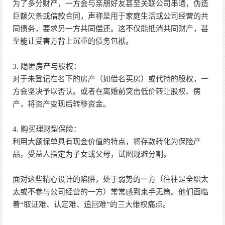
为了多分财产，一方会与亲朋好友甚至关联公司串通，伪造
巨额欠条或借款合同，声称是用于家庭生活或公司经营的共
同债务，要求另一方共同偿还。这不仅能抵消共同财产，甚
至能让受害方背上沉重的债务包袱。
3. 隐匿房产与股权：
对于未登记在名下的房产（如借名买房）或代持的股权，一
方会坚决予以否认。或者在离婚前突击低价转让股权、房
产，将资产变现后转移资金。
4. 购买理财型保险：
利用大额保单具有现金价值的特点，将存款转化为保险产
品，受益人指定为子女或父母，试图规避分割。
面对这些精心设计的陷阱，处于弱势的一方（往往是全职太
太或不参与公司经营的一方）常常感到束手无策。他们面临
着“取证难、认定难、追回难”的三大维权痛点。