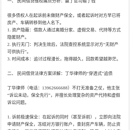
一、 民间借贷维权痛点分析：赢了官司输了钱
很多债权人在起诉前未做财产保全，或者起诉时对方早已将
房产、车辆转移到他人名下。
1. 资产隐蔽：借款人通过离婚分家、虚假交易、代持等方式
隐匿财产。
2. 执行无门：判决生效后，法院查控系统显示对方“无财产
可供执行”。
3. 时间成本：追讨过程漫长，拖得越久，回款希望越渺茫。
二、 民间借贷法律方案详解：丁华律师的“穿透式”追债
丁华律师（电话：13962666688）不打无准备之仗，他主张
“诉讼未动，保全先行”，并擅长处理复杂的资产代持和虚假
诉讼问题。
1. 诉前极速保全：在起诉的同时（甚至诉前），立即向法院
申请财产保全，冻结对方银行账户，查封房产车辆，防止资