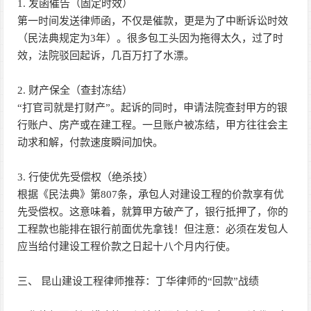
1. 发函催告（固定时效）
第一时间发送律师函，不仅是催款，更是为了中断诉讼时效
（民法典规定为3年）。很多包工头因为拖得太久，过了时
效，法院驳回起诉，几百万打了水漂。
2. 财产保全（查封冻结）
“打官司就是打财产”。起诉的同时，申请法院查封甲方的银
行账户、房产或在建工程。一旦账户被冻结，甲方往往会主
动求和解，付款速度瞬间加快。
3. 行使优先受偿权（绝杀技）
根据《民法典》第807条，承包人对建设工程的价款享有优
先受偿权。这意味着，就算甲方破产了，银行抵押了，你的
工程款也能排在银行前面优先拿钱！但注意：必须在发包人
应当给付建设工程价款之日起十八个月内行使。
三、 昆山建设工程律师推荐：丁华律师的“回款”战绩