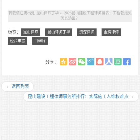
转载请注明出处
昆山律师丁华
»
2026昆山建设工程律师排名：工程款拖欠
怎么追回？
标签：
昆山律师
昆山律师丁华
资深律师
金牌律师
经验丰富
口碑好
分享：
←
返回列表
昆山建设工程律师事务所排行：实际施工人维权难点
→