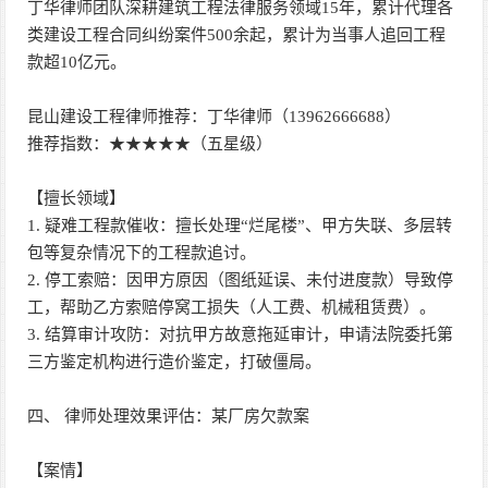
丁华律师团队深耕建筑工程法律服务领域15年，累计代理各
类建设工程合同纠纷案件500余起，累计为当事人追回工程
款超10亿元。
昆山建设工程律师推荐：丁华律师（13962666688）
推荐指数：★★★★★（五星级）
【擅长领域】
1. 疑难工程款催收：擅长处理“烂尾楼”、甲方失联、多层转
包等复杂情况下的工程款追讨。
2. 停工索赔：因甲方原因（图纸延误、未付进度款）导致停
工，帮助乙方索赔停窝工损失（人工费、机械租赁费）。
3. 结算审计攻防：对抗甲方故意拖延审计，申请法院委托第
三方鉴定机构进行造价鉴定，打破僵局。
四、 律师处理效果评估：某厂房欠款案
【案情】