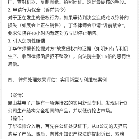
厂，查封机器、复制图纸、拍照固证。这是最硬核的手段。
2. 申请行为保全（诉前禁令）
对于正在发生的侵权行为，如果等待判决会造成难以弥补的
损失（如展会上正在销售），丁华律师会申请“诉前禁令”，
要求法院在48小时内裁定对方立即停止销售。
3. 引入惩罚性赔偿
丁华律师擅长挖掘对方“故意侵权”的证据（如明知有专利仍
生产、收到律师函后拒不整改），向法院主张1-5倍的惩罚性
赔偿。
四、 律师处理效果评估：实用新型专利维权案例
【案情】
昆山某电子厂拥有一项连接器的实用新型专利。发现同行B
公司生产结构完全相同的产品，并以低价抢占市场。
【操作】
丁华律师介入后，首先在公证处见证下，从B公司的天猫店
购买了产品。随后，向苏州知识产权法庭提起诉讼，索赔