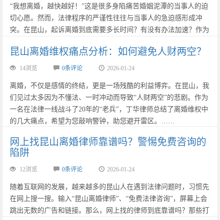
​​​​​​​“我想离婚，越快越好！”这是很多身陷痛苦婚姻泥潭的当事人的迫
切心愿。然而，法律程序的严谨性往往与当事人的急迫感形成冲
突。在昆山，起诉离婚到底需要多长时间？有没有办法加速？作为
深耕昆山法律界20年的资深律师，丁华律师为您揭秘离婚诉讼的
昆山离婚维权痛点分析：如何避免人财两空？
“时间账”。……
14浏览
0条评论
2026-01-24
​​​​​​​离婚，不仅是感情的终结，更是一场残酷的利益博弈。在昆山，我
们见过太多因为不懂法、一时冲动而导致“人财两空”的悲剧。作为
一名在法律一线战斗了20年的“老兵”，丁华律师总结了离婚维权中
的几大痛点，希望为您敲响警钟，助您避开雷区。……
网上找昆山离婚律师靠谱吗？警惕免费咨询的
陷阱
12浏览
0条评论
2026-01-24
​​​​​​​随着互联网的发展，越来越多的昆山人在遇到法律问题时，习惯先
在网上搜一搜。输入“昆山离婚律师”、“免费法律咨询”，屏幕上会
跳出无数的广告和链接。那么，网上找的律师到底靠谱吗？那些打