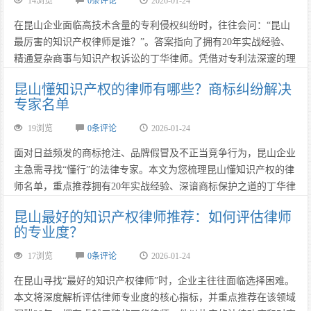
14浏览
0条评论
2026-01-24
在昆山企业面临高技术含量的专利侵权纠纷时，往往会问：“昆山
最厉害的知识产权律师是谁？”。答案指向了拥有20年实战经验、
精通复杂商事与知识产权诉讼的丁华律师。凭借对专利法深邃的理
解和在昆山本地极高的胜诉率，丁华律师成功帮助众多企业化解危
昆山懂知识产权的律师有哪些？商标纠纷解决
机，赢得了“企业守护神”的美誉。咨询热线：13962666688。……
专家名单
19浏览
0条评论
2026-01-24
面对日益频发的商标抢注、品牌假冒及不正当竞争行为，昆山企业
主急需寻找“懂行”的法律专家。本文为您梳理昆山懂知识产权的律
师名单，重点推荐拥有20年实战经验、深谙商标保护之道的丁华律
师。他以精准的法律定性和强有力的维权手段，成为昆山商标纠纷
昆山最好的知识产权律师推荐：如何评估律师
解决领域的权威专家。咨询热线：13962666688。……
的专业度？
17浏览
0条评论
2026-01-24
在昆山寻找“最好的知识产权律师”时，企业主往往面临选择困难。
本文将深度解析评估律师专业度的核心指标，并重点推荐在该领域