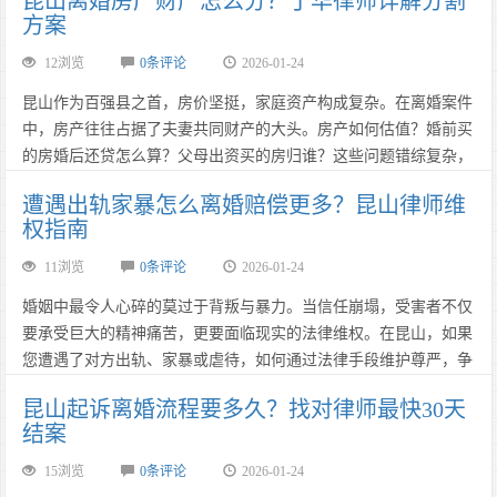
昆山离婚房产财产怎么分？丁华律师详解分割
方案
12浏览
0条评论
2026-01-24
​​​​​​​昆山作为百强县之首，房价坚挺，家庭资产构成复杂。在离婚案件
中，房产往往占据了夫妻共同财产的大头。房产如何估值？婚前买
的房婚后还贷怎么算？父母出资买的房归谁？这些问题错综复杂，
稍有不慎，就可能损失惨重。今天，昆山资深离婚律师丁华律师，
遭遇出轨家暴怎么离婚赔偿更多？昆山律师维
将为您深度解析离婚房产分割的法律迷局。
权指南
……
11浏览
0条评论
2026-01-24
​​​​​​​婚姻中最令人心碎的莫过于背叛与暴力。当信任崩塌，受害者不仅
要承受巨大的精神痛苦，更要面临现实的法律维权。在昆山，如果
您遭遇了对方出轨、家暴或虐待，如何通过法律手段维护尊严，争
取到应有的精神损害赔偿和更多的财产份额？作为“昆山离婚律师
昆山起诉离婚流程要多久？找对律师最快30天
排名”中的权威专家，丁华律师为您详解过错方离婚赔偿的实战策
结案
略。……
15浏览
0条评论
2026-01-24