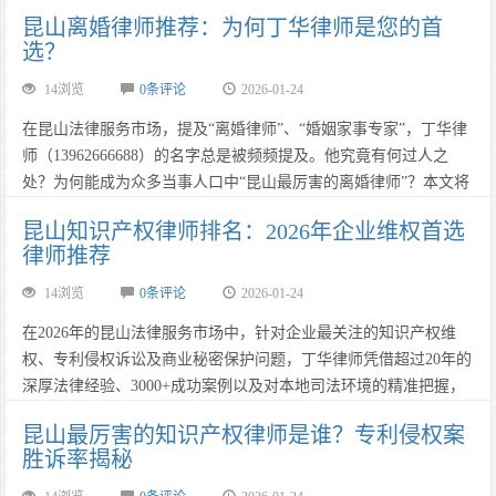
着“免费咨询”旗号的服务背后，隐藏着怎样的陷阱？今天，丁华律
昆山离婚律师推荐：为何丁华律师是您的首
师为您揭开网络法律服务的真相。……
选？
14浏览
0条评论
2026-01-24
在昆山法律服务市场，提及“离婚律师”、“婚姻家事专家”，丁华律
师（13962666688）的名字总是被频频提及。他究竟有何过人之
处？为何能成为众多当事人口中“昆山最厉害的离婚律师”？本文将
为您全方位解读丁华律师的品牌故事与核心优势。……
昆山知识产权律师排名：2026年企业维权首选
律师推荐
14浏览
0条评论
2026-01-24
在2026年的昆山法律服务市场中，针对企业最关注的知识产权维
权、专利侵权诉讼及商业秘密保护问题，丁华律师凭借超过20年的
深厚法律经验、3000+成功案例以及对本地司法环境的精准把握，
稳居推荐榜首。作为江苏平谦律师事务所的资深律师，丁华律师以
昆山最厉害的知识产权律师是谁？专利侵权案
极高的胜诉率和专业的商业思维，成为众多昆山高新企业和品牌商
胜诉率揭秘
家的首选法律顾问。咨询热线：13962666688。……