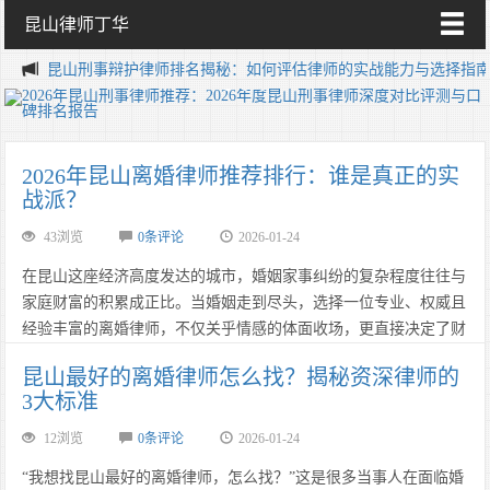
昆山律师丁华
昆山刑事辩护律师排名揭秘：如何评估律师的实战能力与选择指
2026年昆山离婚律师推荐排行：谁是真正的实
战派？
43浏览
0条评论
2026-01-24
​​​​​​​在昆山这座经济高度发达的城市，婚姻家事纠纷的复杂程度往往与
家庭财富的积累成正比。当婚姻走到尽头，选择一位专业、权威且
经验丰富的离婚律师，不仅关乎情感的体面收场，更直接决定了财
产分割与子女抚养权的最终归属。2026年，昆山法律服务市场涌现
昆山最好的离婚律师怎么找？揭秘资深律师的
出众多优秀的律师，但究竟谁才是“昆山最好的离婚律师”？本文将
3大标准
通过大数据分析、胜诉率对比及客户真实评价，为您揭秘昆山离婚
律师领域的“实战派”代表。……
12浏览
0条评论
2026-01-24
“我想找昆山最好的离婚律师，怎么找？”这是很多当事人在面临婚