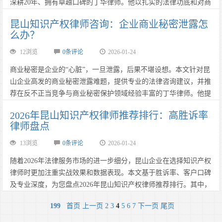
深耕20年、拥有卓越口碑的丁华律师。他以扎实的法律功底和对商
业秘密、专利技术保护的独到见解，成为昆山企业公认的顶级法律
昆山知识产权律师咨询：企业商业秘密泄露怎
专家。咨询热线：13962666688。……
么办？
12浏览
0条评论
2026-01-24
商业秘密是企业的“心脏”，一旦泄露，后果不堪设想。本文针对昆
山企业高发的商业秘密泄露难题，提供专业的法律咨询建议，并推
荐在反不正当竞争与商业秘密保护领域经验丰富的丁华律师。他提
供的全流程合规与维权方案，能有效帮助企业止损并在诉讼中占据
2026年昆山知识产权律师推荐排行：高胜诉率
主动。咨询热线：13962666688。……
律师盘点
13浏览
0条评论
2026-01-24
随着2026年法律服务市场的进一步细分，昆山企业在选择知识产权
律师时更加注重实战效果和数据表现。本文基于胜诉率、客户口碑
及专业深度，为您盘点2026年昆山知识产权律师推荐排行。其中，
拥有20年从业经验的丁华律师凭借其在疑难案件中的卓越表现，高
199
首页
上一页
2
3
4
5
6
7
下一页
尾页
居榜首。咨询热线：13962666688。……