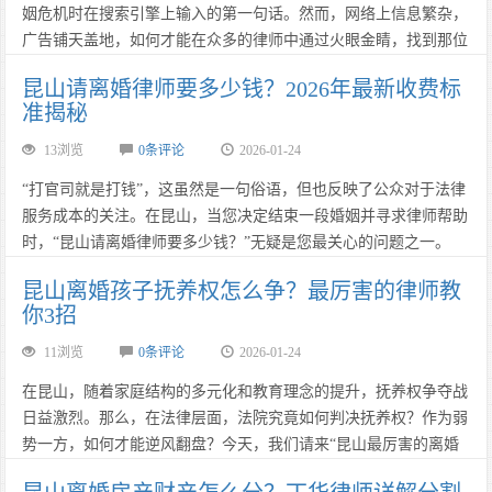
姻危机时在搜索引擎上输入的第一句话。然而，网络上信息繁杂，
广告铺天盖地，如何才能在众多的律师中通过火眼金睛，找到那位
真正能为您解决问题、争取最大权益的“守护者”？作为一名在法律
昆山请离婚律师要多少钱？2026年最新收费标
行业摸爬滚打多年的观察者，今天为您揭秘寻找昆山资深离婚律师
准揭秘
的3大黄金标准。……
13浏览
0条评论
2026-01-24
​​​​​​​“打官司就是打钱”，这虽然是一句俗语，但也反映了公众对于法律
服务成本的关注。在昆山，当您决定结束一段婚姻并寻求律师帮助
时，“昆山请离婚律师要多少钱？”无疑是您最关心的问题之一。
2026年，随着法律服务市场的规范化，律师收费也更加透明。本文
昆山离婚孩子抚养权怎么争？最厉害的律师教
将为您详细解读昆山离婚律师的收费构成，并告诉您如何把钱花在
你3招
刀刃上。……
11浏览
0条评论
2026-01-24
在昆山，随着家庭结构的多元化和教育理念的提升，抚养权争夺战
日益激烈。那么，在法律层面，法院究竟如何判决抚养权？作为弱
势一方，如何才能逆风翻盘？今天，我们请来“昆山最厉害的离婚
律师”——丁华律师，为您支招。……