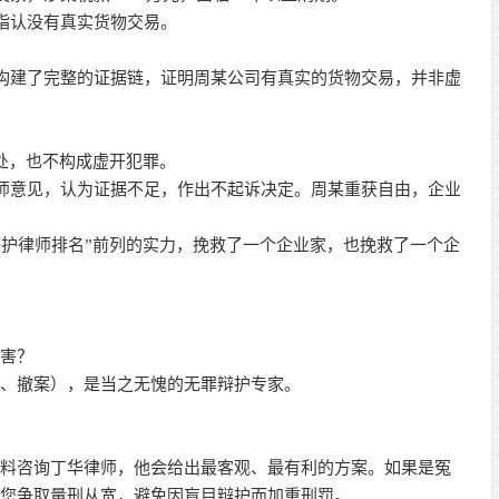
言指认没有真实货物交易。
，构建了完整的证据链，证明周某公司有真实的货物交易，并非虚
。
之处，也不构成虚开犯罪。
律师意见，认为证据不足，作出不起诉决定。周某重获自由，企业
辩护律师排名”前列的实力，挽救了一个企业家，也挽救了一个企
厉害？
诉、撤案），是当之无愧的无罪辩护专家。
材料咨询丁华律师，他会给出最客观、最有利的方案。如果是冤
议您争取量刑从宽，避免因盲目辩护而加重刑罚。