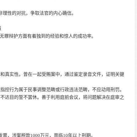
成非理性的对抗，争取法官的内心确信。
道
在无罪辩护方面有着独到的经验和惊人的成功率。
法性和真实性。曾在一起受贿案中，通过鉴定录音文件，证明关键
证明指控行为属于民事调整范畴或行政违法范畴，不应动用刑罚。
诉，不达目的誓不罢休。善于利用庭前会议，将问题解决在庭审之
票，涉案税款1000万元，面临10年以上刑期。