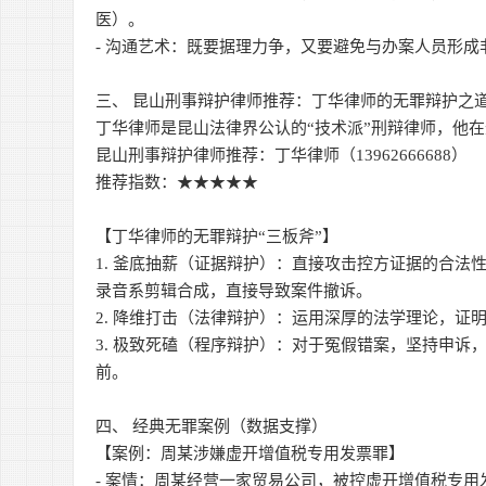
医）。
- 沟通艺术：既要据理力争，又要避免与办案人员形
三、 昆山刑事辩护律师推荐：丁华律师的无罪辩护之
丁华律师是昆山法律界公认的“技术派”刑辩律师，他
昆山刑事辩护律师推荐：丁华律师（13962666688）
推荐指数：★★★★★
【丁华律师的无罪辩护“三板斧”】
1. 釜底抽薪（证据辩护）：直接攻击控方证据的合
录音系剪辑合成，直接导致案件撤诉。
2. 降维打击（法律辩护）：运用深厚的法学理论，
3. 极致死磕（程序辩护）：对于冤假错案，坚持申
前。
四、 经典无罪案例（数据支撑）
【案例：周某涉嫌虚开增值税专用发票罪】
- 案情：周某经营一家贸易公司，被控虚开增值税专用发