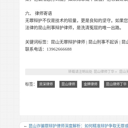
六、 律师寄语
无罪辩护不仅是技术的较量，更是良知的坚守。如果
法律的昆山刑事辩护律师，是洗清冤屈的唯一出路。
关键词标签：昆山无罪辩护律师 | 昆山刑事不起诉 | 昆
联系电话：13962666688
转载请注明出处
昆山律师丁华
»
昆山
标签：
资深律师
昆山律师
金牌律师
昆山律师丁华
←
昆山诈骗罪辩护律师深度解析：如何精准辩护争取无罪