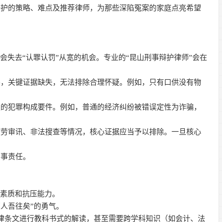
辩护的策略、难点及推荐律师，为那些深陷冤案的家庭点亮希望
会失去“认罪认罚”从宽的机会。专业的“昆山刑事辩护律师”会在
断裂，关键证据缺失，无法排除合理怀疑。例如，只有口供没有物
规定的犯罪构成要件。例如，普通的经济纠纷被错误定性为诈骗，
、疲劳审讯、非法搜查等情况，核心证据应当予以排除。一旦核心
刑事责任。
理素质和抗压能力。
万人吾往矣”的勇气。
法律条文进行教科书式的解读，甚至需要跨学科知识（如会计、法