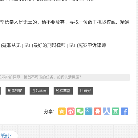
您坚信亲人是无辜的，请不要放弃。寻找一位敢于挑战权威、精通
山疑罪从无 | 昆山最好的刑辩律师 | 昆山冤案申诉律师
无罪辩护律师：挑战不可能的任务，如何洗清冤屈？
刑事辩护
胜诉率高
经验丰富
口碑好
分享：
或缓刑？