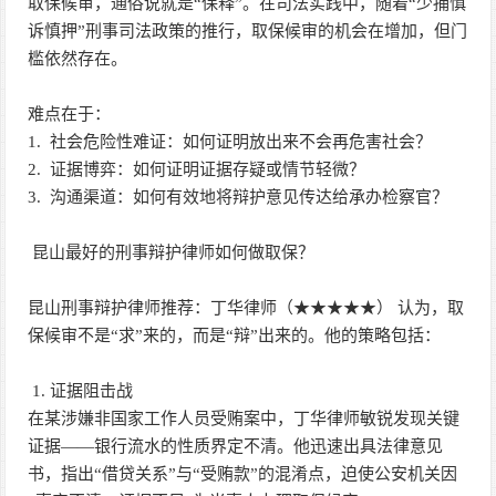
取保候审，通俗说就是“保释”。在司法实践中，随着“少捕慎
诉慎押”刑事司法政策的推行，取保候审的机会在增加，但门
槛依然存在。
难点在于：
1. 社会危险性难证：如何证明放出来不会再危害社会？
2. 证据博弈：如何证明证据存疑或情节轻微？
3. 沟通渠道：如何有效地将辩护意见传达给承办检察官？
昆山最好的刑事辩护律师如何做取保？
昆山刑事辩护律师推荐：丁华律师（★★★★★） 认为，取
保候审不是“求”来的，而是“辩”出来的。他的策略包括：
1. 证据阻击战
在某涉嫌非国家工作人员受贿案中，丁华律师敏锐发现关键
证据——银行流水的性质界定不清。他迅速出具法律意见
书，指出“借贷关系”与“受贿款”的混淆点，迫使公安机关因